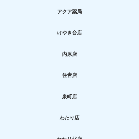
アクア薬局
けやき台店
内原店
住𠮷店
泉町店
わたり店
わたり北店