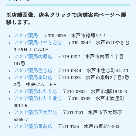
開業支援
※店舗画像、店名クリックで店舗案内ページへ遷
お薬についてのQ＆A
移します
。
アクア薬局
〒310-0055 水戸市袴塚3-1-1
アクア薬局けやき台店
〒310-0842 水戸市けやき台
3-36ＨＩビル1Ｆ
アクア薬局内原店
〒319-0317 水戸市内原１丁目
147番
アクア薬局住吉店
〒310-0844 水戸市住吉町44-43
アクア薬局泉町店
〒310-0026 水戸市泉町2丁目3番
2号 中央ビル 6Ｆ
アクア薬局わたり店
〒310-0903 水戸市堀町940-8
アクア薬局わたり北店
〒310-0902 水戸市渡里町
3013-6
アクア薬局下大野店
〒311-1131 水戸市下大野原
5365-7
アクア薬局東前店
〒311-1136 水戸市東前1-203