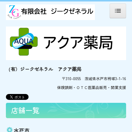
ホーム
会社概要
店舗案内
県央（水戸・茨城町）
有）ジークゼネラル アクア薬局
（
〒310-0055 茨城県水戸市袴塚3-1-16
県北（ひたちなか）
保険調剤・ＯＴＣ医薬品販売・開業支援
県南（つくば・土浦）
当薬局について
店舗一覧
求人情報
水戸市