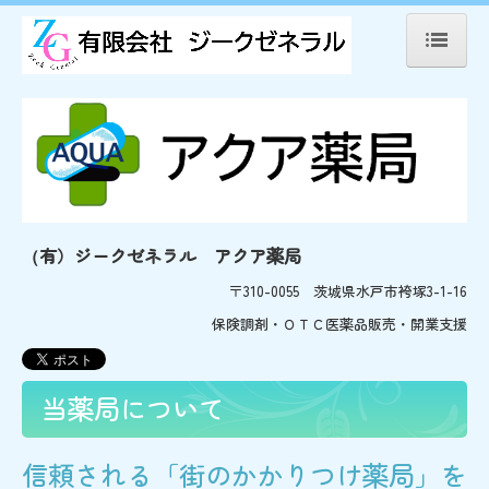
ホーム
会社概要
店舗案内
県央（水戸・茨城町）
有）ジークゼネラル アクア薬局
（
〒310-0055 茨城県水戸市袴塚3-1-16
県北（ひたちなか）
保険調剤・ＯＴＣ医薬品販売・開業支援
県南（つくば・土浦）
当薬局について
当薬局について
求人情報
信頼される「街のかかりつけ薬局」を