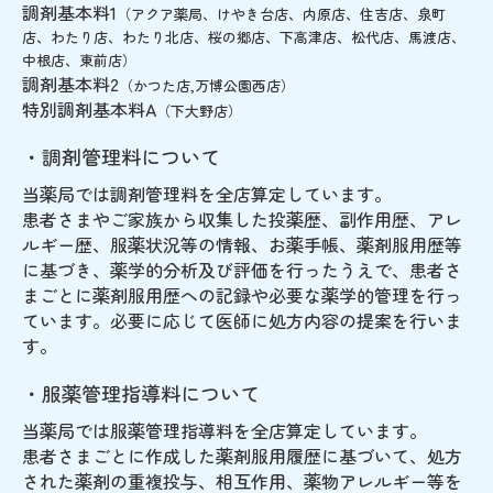
調剤基本料1
（アクア薬局、けやき台店、内原店、住吉店、泉町
店、わたり店、わたり北店、桜の郷店、下高津店、松代店、馬渡店、
中根店、東前店）
調剤基本料2
（かつた店,万博公園西店）
特別調剤基本料A
（下大野店）
・調剤管理料について
当薬局では調剤管理料を全店算定しています。
患者さまやご家族から収集した投薬歴、副作用歴、アレ
ルギー歴、服薬状況等の情報、お薬手帳、薬剤服用歴等
に基づき、薬学的分析及び評価を行ったうえで、患者さ
まごとに薬剤服用歴への記録や必要な薬学的管理を行っ
ています。必要に応じて医師に処方内容の提案を行いま
す。
・服薬管理指導料について
当薬局では服薬管理指導料を全店算定しています。
患者さまごとに作成した薬剤服用履歴に基づいて、処方
された薬剤の重複投与、相互作用、薬物アレルギー等を