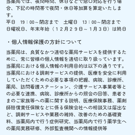
当薬局では、夜間時間、休日などで窓口対応を行う場
合、下記の時間帯で夜間・休日等加算を算定いたしま
す。
平日 19：00～閉店まで 土曜日 13：00～閉店まで
日曜祝日、年末年始（１２月２９日～１月３日）は終日
・個人情報保護の方針について
当薬局は、良質なかつ適切な薬局サービスを提供するた
めに、常に皆様の個人情報を適切に取り扱っています。
当薬局における個人情報の利用目的は以下の通りです。
当薬局における調剤サービスの提供、医療を安全に利用
していただくための必要な事項の把握、病院、診療所、
薬局、訪問看護ステーション、介護サービス事業者等と
の必要な連携、病院、診療所からの照会の回答、患者さ
まのご家族等への薬に関する説明、医療保険事務、薬剤
師賠償責任保険などに係る保険会社への相談又は届出な
ど、調剤サービスや業務の維持、改善のための基礎資
料、当薬局内で行う症例研究、当薬局内で行う薬学生へ
の薬局実務研修、外部監査機関への情報提供等