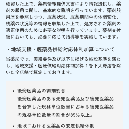
確認した上で、薬剤情報提供文書により情報提供し、薬
剤の服用に関し、基本的な説明を行っています、薬剤服
用歴を参照しつつ、服薬状況、服薬期間中の体調変化、
残薬の状況等の情報を収集した上で、処方された薬剤の
適正使用のために必要な説明を行っています。薬剤交付
後においても、必要に応じて指導等を実施しています。
・地域支援・医薬品供給対応体制加算について
当薬局では、実績要件及び以下に掲げる施設基準を満た
し、地域支援・医療供給対応体制加算１を下大野店を除
いた全店舗で算定しております。
後発医薬品の調剤割合：
後発医薬品のある先発医薬品及び後発医薬品
を合算した規格単位数量に占める後発医薬品
の規格単位数量の割合が85％以上。
地域における医薬品の安定供給体制：