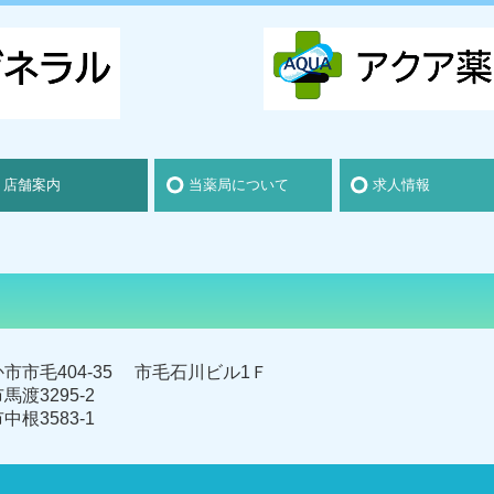
店舗案内
当薬局について
求人情報
県央（水戸・茨城町）
県北（ひたちなか）
県南（つくば・土浦）
なか市市毛404-35 市毛石川ビル1Ｆ
馬渡3295-2
中根3583-1