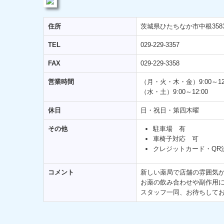
住所
茨城県ひたちなか市中根3583
TEL
029-229-3357
FAX
029-229-3358
営業時間
（月・火・木・金）9:00～12:3
（水・土）9:00～12:00
休日
日・祝日・第四木曜
その他
駐車場 有
車椅子対応 可
クレジットカード・QR
コメント
新しい薬局で店舗の雰囲気
お薬の飲み合わせや副作用
スタッフ一同、お待ちして