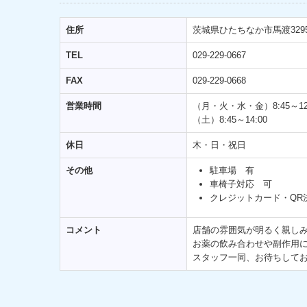
住所
茨城県ひたちなか市馬渡3295
TEL
029-229-0667
FAX
029-229-0668
営業時間
（月・火・水・金）8:45～12:3
（土）8:45～14:00
休日
木・日・祝日
その他
駐車場 有
車椅子対応 可
クレジットカード・QR
コメント
店舗の雰囲気が明るく親し
お薬の飲み合わせや副作用
スタッフ一同、お待ちして